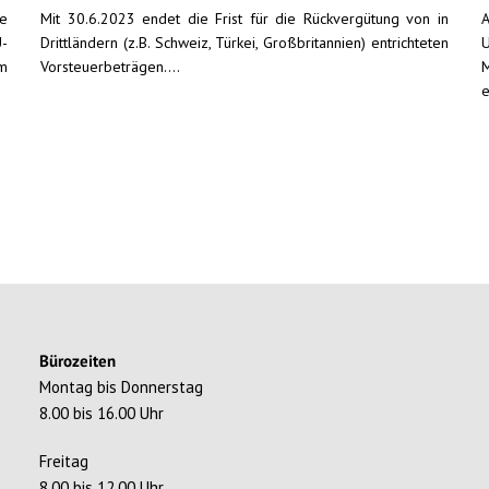
he
Mit 30.6.2023 endet die Frist für die Rückvergütung von in
A
U-
Drittländern (z.B. Schweiz, Türkei, Großbritannien) entrichteten
U
um
Vorsteuerbeträgen....
M
e
Bürozeiten
Montag bis Donnerstag
8.00 bis 16.00 Uhr
Freitag
8.00 bis 12.00 Uhr