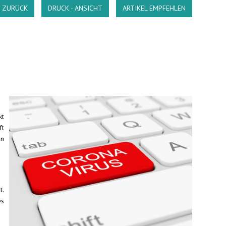
ZURÜCK
DRUCK - ANSICHT
ARTIKEL EMPFEHLEN
kt
ft
on
t.
es